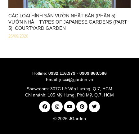
CÁC LOẠI HÌNH SÂN VƯỜN NHẬT BẢN (PHẦN 5):
VƯỜN NHÀ – TYPES OF JAPANESE GARDENS (PART
5): COURTYARD GARDEN
26/09/2020
Hotline:
0932.116.979
-
0909.860.586
Email:
jecci@jgarden.vn
Showroom:
307C Lê Văn Lương, Q.7, HCM
Chi nhánh:
105 Mỹ Hưng, Phú Mỹ, Q.7, HCM
© 2026
JGarden