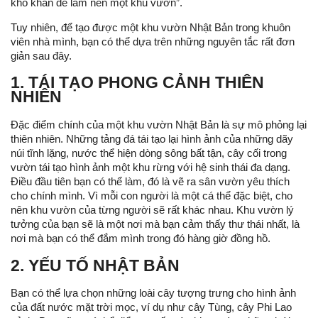
khó khăn để làm nên một khu vườn”.
Tuy nhiên, để tạo được một khu vườn Nhật Bản trong khuôn
viên nhà mình, bạn có thể dựa trên những nguyên tắc rất đơn
giản sau đây.
1. TÁI TẠO PHONG CẢNH THIÊN
NHIÊN
Đặc điểm chính của một khu vườn Nhật Bản là sự mô phỏng lại
thiên nhiên. Những tảng đá tái tạo lại hình ảnh của những dãy
núi tĩnh lặng, nước thể hiện dòng sông bất tận, cây cối trong
vườn tái tạo hình ảnh một khu rừng với hệ sinh thái đa dạng.
Điều đầu tiên bạn có thể làm, đó là vẽ ra sân vườn yêu thích
cho chính mình. Vì mỗi con người là một cá thể đặc biệt, cho
nên khu vườn của từng người sẽ rất khác nhau. Khu vườn lý
tưởng của bạn sẽ là một nơi mà bạn cảm thấy thư thái nhất, là
nơi mà bạn có thể đắm mình trong đó hàng giờ đồng hồ.
2. YẾU TỐ NHẬT BẢN
Bạn có thể lựa chọn những loài cây tượng trưng cho hình ảnh
của đất nước mặt trời mọc, ví dụ như cây Tùng, cây Phi Lao