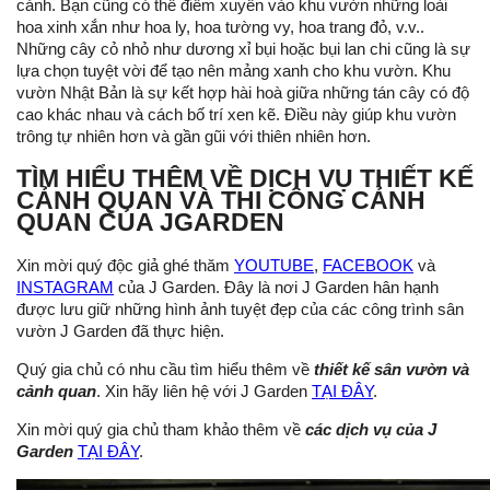
cảnh. Bạn cũng có thể điểm xuyến vào khu vườn những loài
hoa xinh xắn như hoa ly, hoa tường vy, hoa trang đỏ, v.v..
Những cây cỏ nhỏ như dương xỉ bụi hoặc bụi lan chi cũng là sự
lựa chọn tuyệt vời để tạo nên mảng xanh cho khu vườn. Khu
vườn Nhật Bản là sự kết hợp hài hoà giữa những tán cây có độ
cao khác nhau và cách bố trí xen kẽ. Điều này giúp khu vườn
trông tự nhiên hơn và gần gũi với thiên nhiên hơn.
TÌM HIỂU THÊM VỀ DỊCH VỤ THIẾT KẾ
CẢNH QUAN VÀ THI CÔNG CẢNH
QUAN CỦA JGARDEN
Xin mời quý độc giả ghé thăm
YOUTUBE
,
FACEBOOK
và
INSTAGRAM
của J Garden. Đây là nơi J Garden hân hạnh
được lưu giữ những hình ảnh tuyệt đẹp của các công trình sân
vườn J Garden đã thực hiện.
Quý gia chủ có nhu cầu tìm hiểu thêm về
thiết kế sân vườn và
cảnh quan
. Xin hãy liên hệ với J Garden
TẠI ĐÂY
.
Xin mời quý gia chủ tham khảo thêm về
các dịch vụ của J
Garden
TẠI ĐÂY
.