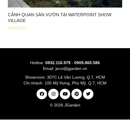
CẢNH QUAN SÂN VƯỜN TẠI WATERPOINT SHOW
VILLAGE
08/06/2021
Hotline:
0932.116.979
-
0909.860.586
Email:
jecci@jgarden.vn
Showroom:
307C Lê Văn Lương, Q.7, HCM
Chi nhánh:
105 Mỹ Hưng, Phú Mỹ, Q.7, HCM
© 2026
JGarden