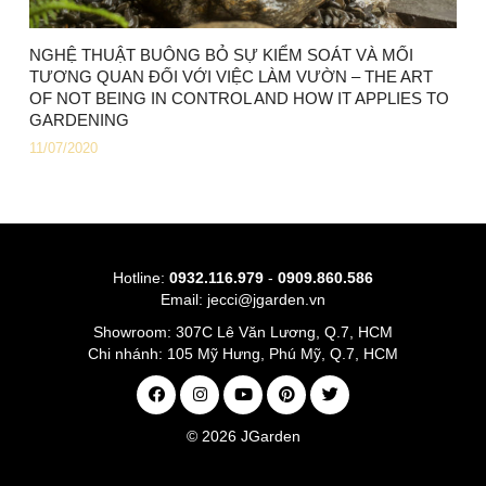
NGHỆ THUẬT BUÔNG BỎ SỰ KIỂM SOÁT VÀ MỐI
TƯƠNG QUAN ĐỐI VỚI VIỆC LÀM VƯỜN – THE ART
OF NOT BEING IN CONTROL AND HOW IT APPLIES TO
GARDENING
11/07/2020
Hotline:
0932.116.979
-
0909.860.586
Email:
jecci@jgarden.vn
Showroom:
307C Lê Văn Lương, Q.7, HCM
Chi nhánh:
105 Mỹ Hưng, Phú Mỹ, Q.7, HCM
© 2026
JGarden