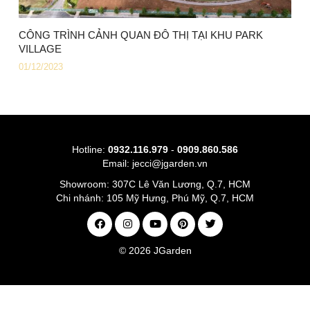
CÔNG TRÌNH CẢNH QUAN ĐÔ THỊ TẠI KHU PARK
VILLAGE
01/12/2023
Hotline:
0932.116.979
-
0909.860.586
Email:
jecci@jgarden.vn
Showroom:
307C Lê Văn Lương, Q.7, HCM
Chi nhánh:
105 Mỹ Hưng, Phú Mỹ, Q.7, HCM
© 2026
JGarden