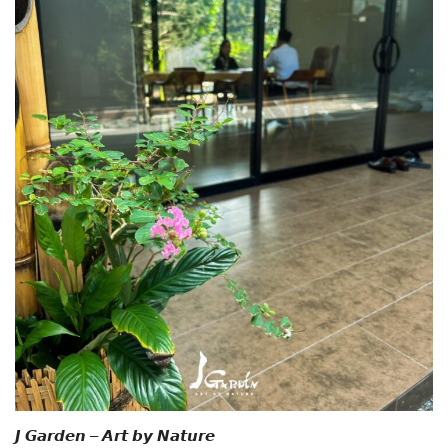
𝙅 𝙂𝙖𝙧𝙙𝙚𝙣 – 𝘼𝙧𝙩 𝙗𝙮 𝙉𝙖𝙩𝙪𝙧𝙚