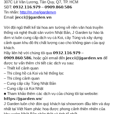
307C Lê Văn Lương, Tân Quy, Q7, TP. HCM
SĐT: 𝟬𝟵𝟯𝟮.𝟭𝟭𝟲.𝟵𝟳𝟵 – 𝟬𝟵𝟬𝟵.𝟴𝟲𝟬.𝟱𝟴𝟲
Tin nhắn:
http://m.me/jgardenvn
Email: 𝗷𝗲𝗰𝗰𝗶@𝗷𝗴𝗮𝗿𝗱𝗲𝗻.𝘃𝗻
Với đội ngũ thiết kế tài hoa am tường về nền văn hoá truyền
thống và nghệ thuật sân vườn Nhật Bản, J Garden tự hào là
đơn vị luôn cung cấp dịch vụ cá Koi, cây Tùng và xây dựng
cảnh quan khu đô thị chất lượng cao cho không gian của quý
khách.
Hãy liên hệ với chúng tôi qua 𝟬𝟵𝟯𝟮.𝟭𝟭𝟲.𝟵𝟳𝟵 –
𝟬𝟵𝟬𝟵.𝟴𝟲𝟬.𝟱𝟴𝟲, hoặc gửi email đến 𝗷𝗲𝗰𝗰𝗶@𝗷𝗴𝗮𝗿𝗱𝗲𝗻.𝘃𝗻 để
được tư vấn thêm chi tiết các dịch vụ sau:
– Thiết kế cảnh quan
– Thi công hồ cá Koi và hệ thống lọc
– Thi công cảnh quan
– Cung cấp cây Tùng Nhật Bản
– Cung cấp cá Koi Nhật
■ Tham khảo thêm các dịch vụ của chúng tôi tại website:
𝗵𝘁𝘁𝗽𝘀://𝗷𝗴𝗮𝗿𝗱𝗲𝗻.𝘃𝗻/
J Garden luôn chờ đón quý khách tại showroom đầu tiên và duy
nhất tại Việt Nam phác hoạ được phong cảnh thiên nhiên của
khu vườn Nhật Bản chân thật và tinh tế nhất.