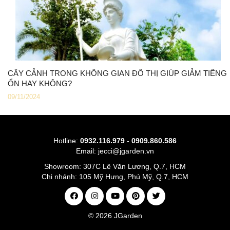
CÂY CẢNH TRONG KHÔNG GIAN ĐÔ THỊ GIÚP GIẢM TIẾNG
ỔN HAY KHÔNG?
09/11/2024
Hotline:
0932.116.979
-
0909.860.586
Email:
jecci@jgarden.vn
Showroom:
307C Lê Văn Lương, Q.7, HCM
Chi nhánh:
105 Mỹ Hưng, Phú Mỹ, Q.7, HCM
© 2026
JGarden