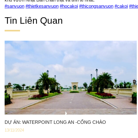
#sanvuon
#thietkesanvuon
#hocakoi
#thicongsanvuon
#cakoi
#thi
Tin Liên Quan
DỰ ÁN: WATERPOINT LONG AN -CỔNG CHÀO
13/11/2024