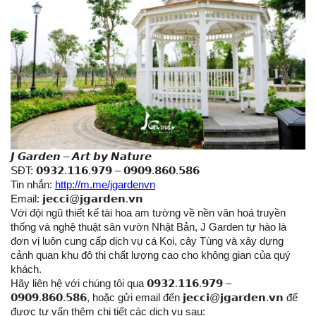
𝙅 𝙂𝙖𝙧𝙙𝙚𝙣 – 𝘼𝙧𝙩 𝙗𝙮 𝙉𝙖𝙩𝙪𝙧𝙚
SĐT: 𝟬𝟵𝟯𝟮.𝟭𝟭𝟲.𝟵𝟳𝟵 – 𝟬𝟵𝟬𝟵.𝟴𝟲𝟬.𝟱𝟴𝟲
Tin nhắn:
http://m.me/jgardenvn
Email: 𝗷𝗲𝗰𝗰𝗶@𝗷𝗴𝗮𝗿𝗱𝗲𝗻.𝘃𝗻
Với đội ngũ thiết kế tài hoa am tường về nền văn hoá truyền
thống và nghệ thuật sân vườn Nhật Bản, J Garden tự hào là
đơn vị luôn cung cấp dịch vụ cá Koi, cây Tùng và xây dựng
cảnh quan khu đô thị chất lượng cao cho không gian của quý
khách.
Hãy liên hệ với chúng tôi qua 𝟬𝟵𝟯𝟮.𝟭𝟭𝟲.𝟵𝟳𝟵 –
𝟬𝟵𝟬𝟵.𝟴𝟲𝟬.𝟱𝟴𝟲, hoặc gửi email đến 𝗷𝗲𝗰𝗰𝗶@𝗷𝗴𝗮𝗿𝗱𝗲𝗻.𝘃𝗻 để
được tư vấn thêm chi tiết các dịch vụ sau: