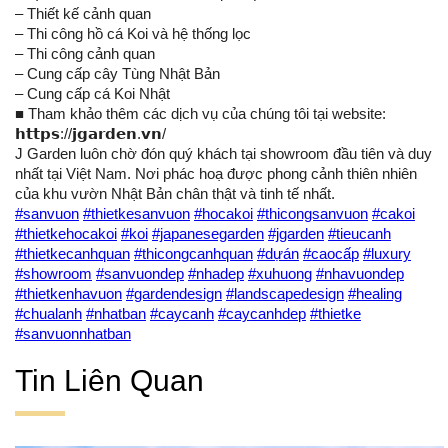
– Thiết kế cảnh quan
– Thi công hồ cá Koi và hệ thống lọc
– Thi công cảnh quan
– Cung cấp cây Tùng Nhật Bản
– Cung cấp cá Koi Nhật
■ Tham khảo thêm các dịch vụ của chúng tôi tại website:
𝗵𝘁𝘁𝗽𝘀://𝗷𝗴𝗮𝗿𝗱𝗲𝗻.𝘃𝗻/
J Garden luôn chờ đón quý khách tại showroom đầu tiên và duy
nhất tại Việt Nam. Nơi phác hoạ được phong cảnh thiên nhiên
của khu vườn Nhật Bản chân thật và tinh tế nhất.
#sanvuon
#thietkesanvuon
#hocakoi
#thicongsanvuon
#cakoi
#thietkehocakoi
#koi
#japanesegarden
#jgarden
#tieucanh
#thietkecanhquan
#thicongcanhquan
#dựán
#caocấp
#luxury
#showroom
#sanvuondep
#nhadep
#xuhuong
#nhavuondep
#thietkenhavuon
#gardendesign
#landscapedesign
#healing
#chualanh
#nhatban
#caycanh
#caycanhdep
#thietke
#sanvuonnhatban
Tin Liên Quan